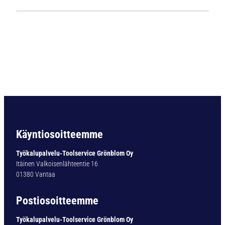
1
1
2
4
L
i
e
r
i
ö
v
a
Käyntiosoitteemme
r
t
Työkalupalvelu-Toolservice Grönblom Oy
i
Itäinen Valkoisenlähteentie 16
n
01380 Vantaa
e
n
Postiosoitteemme
p
o
Työkalupalvelu-Toolservice Grönblom Oy
r