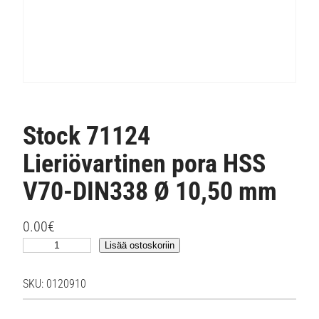
Stock 71124
Lieriövartinen pora HSS
V70-DIN338 Ø 10,50 mm
0.00
€
S
Lisää ostoskoriin
t
o
SKU:
0120910
c
k
7