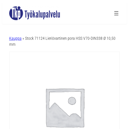
A
l
Kauppa
» Stock 71124 Lieriövartinen pora HSS V70-DIN338 Ø 10,50
t
mm
e
r
n
a
t
i
v
e
: