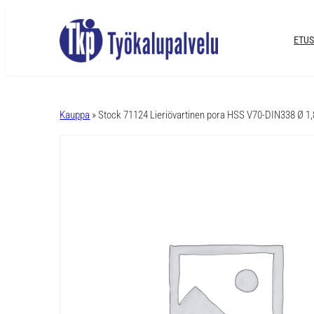
ETUS
A
l
Kauppa
» Stock 71124 Lieriövartinen pora HSS V70-DIN338 Ø 
t
e
r
n
a
t
i
v
e
: