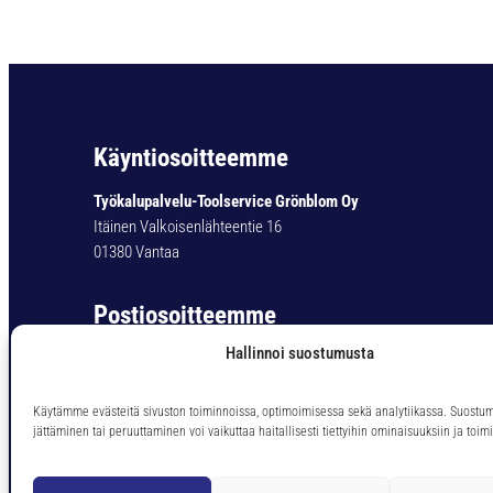
Käyntiosoitteemme
Työkalupalvelu-Toolservice Grönblom Oy
Itäinen Valkoisenlähteentie 16
01380 Vantaa
Postiosoitteemme
Hallinnoi suostumusta
Työkalupalvelu-Toolservice Grönblom Oy
PL 11
01301 Vantaa
Käytämme evästeitä sivuston toiminnoissa, optimoimisessa sekä analytiikassa. Suostu
jättäminen tai peruuttaminen voi vaikuttaa haitallisesti tiettyihin ominaisuuksiin ja toimi