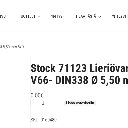
IVU
TUOTTEET
YRITYS
TILAA TÄSTÄ
YHTEYST
 Ø 5,50 mm 5xD
Stock 71123 Lieriöva
V66- DIN338 Ø 5,50
0.00
€
S
Lisää ostoskoriin
t
o
SKU:
0160480
c