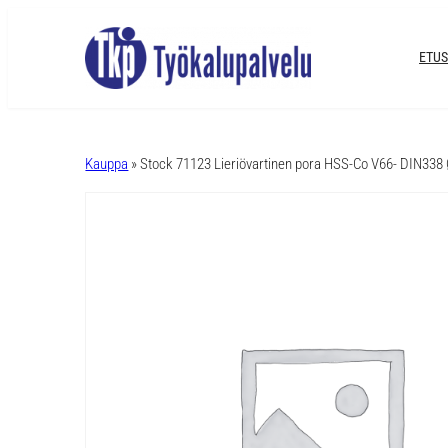
ETUS
A
l
Kauppa
» Stock 71123 Lieriövartinen pora HSS-Co V66- DIN338
t
e
r
n
a
t
i
v
e
: