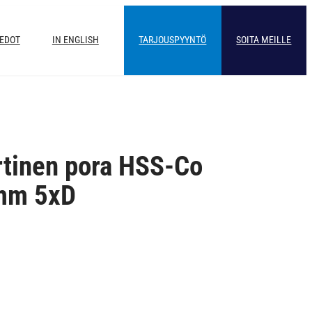
IEDOT
IN ENGLISH
TARJOUSPYYNTÖ
SOITA MEILLE
rtinen pora HSS-Co
 mm 5xD