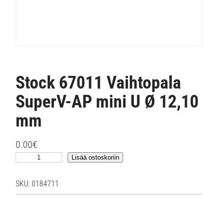
Stock 67011 Vaihtopala
SuperV-AP mini U Ø 12,10
mm
0.00
€
S
Lisää ostoskoriin
t
o
SKU:
0184711
c
k
6
7