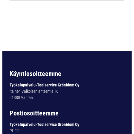
0
1
1
V
a
i
h
t
o
p
a
Käyntiosoitteemme
l
a
Työkalupalvelu-Toolservice Grönblom Oy
S
Itäinen Valkoisenlähteentie 16
u
01380 Vantaa
p
e
Postiosoitteemme
r
V
Työkalupalvelu-Toolservice Grönblom Oy
-
PL 11
A