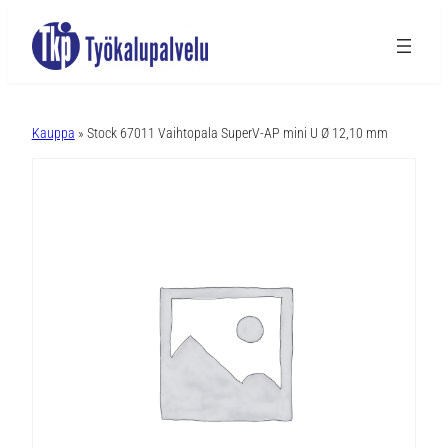
A
l
Kauppa
» Stock 67011 Vaihtopala SuperV-AP mini U Ø 12,10 mm
t
e
r
n
a
t
i
v
e
: