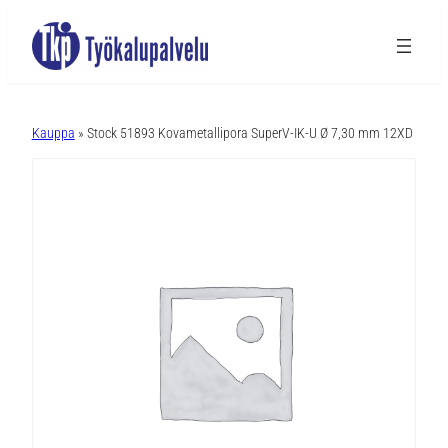
A
l
Kauppa
» Stock 51893 Kovametallipora SuperV-IK-U Ø 7,30 mm 12XD
t
e
r
n
a
t
i
v
e
: