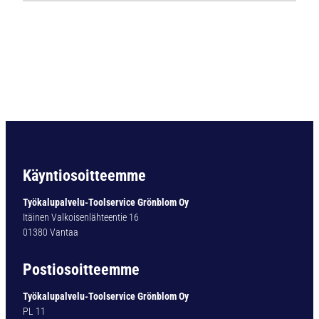
8
9
3
K
o
v
a
m
e
t
a
Käyntiosoitteemme
l
l
Työkalupalvelu-Toolservice Grönblom Oy
i
Itäinen Valkoisenlähteentie 16
p
01380 Vantaa
o
r
Postiosoitteemme
a
S
Työkalupalvelu-Toolservice Grönblom Oy
u
PL 11
p