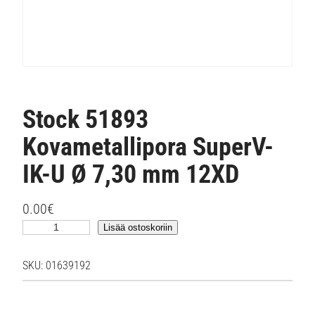
Stock 51893
Kovametallipora SuperV-
IK-U Ø 7,30 mm 12XD
0.00
€
S
Lisää ostoskoriin
t
o
SKU:
01639192
c
k
5
1