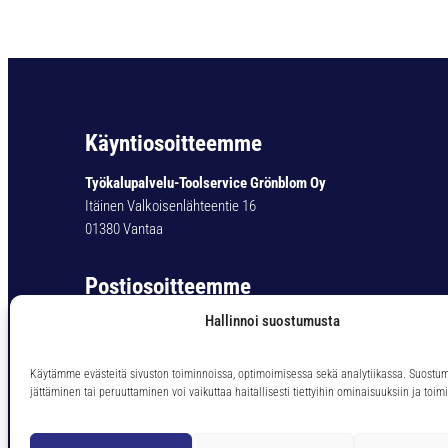
Käyntiosoitteemme
Työkalupalvelu-Toolservice Grönblom Oy
Itäinen Valkoisenlähteentie 16
01380 Vantaa
Postiosoitteemme
Hallinnoi suostumusta
Työkalupalvelu-Toolservice Grönblom Oy
PL 11
01301 Vantaa
Käytämme evästeitä sivuston toiminnoissa, optimoimisessa sekä analytiikassa. Suostu
jättäminen tai peruuttaminen voi vaikuttaa haitallisesti tiettyihin ominaisuuksiin ja toimi