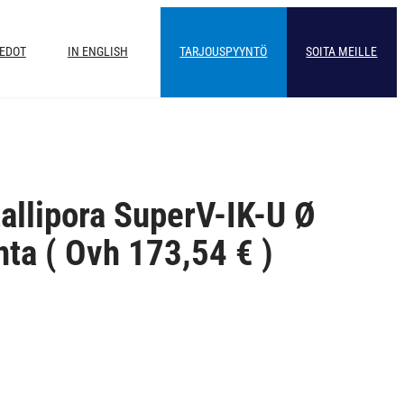
IEDOT
IN ENGLISH
TARJOUSPYYNTÖ
SOITA MEILLE
llipora SuperV-IK-U Ø
ta ( Ovh 173,54 € )