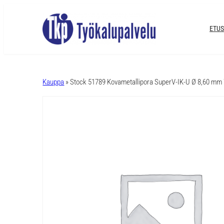
ETUS
A
l
Kauppa
» Stock 51789 Kovametallipora SuperV-IK-U Ø 8,60 mm 7
t
e
r
n
a
t
i
v
e
: