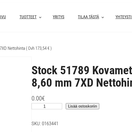
IVU
TUOTTEET
YRITYS
TILAA TÄSTÄ
YHTEYST
XD Nettohinta ( Ovh 173,54 € )
Stock 51789 Kovameta
8,60 mm 7XD Nettohin
0.00
€
S
Lisää ostoskoriin
t
o
SKU:
0163441
c