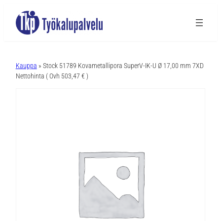
A
l
Kauppa
» Stock 51789 Kovametallipora SuperV-IK-U Ø 17,00 mm 7XD
t
Nettohinta ( Ovh 503,47 € )
e
r
n
a
t
i
v
e
: