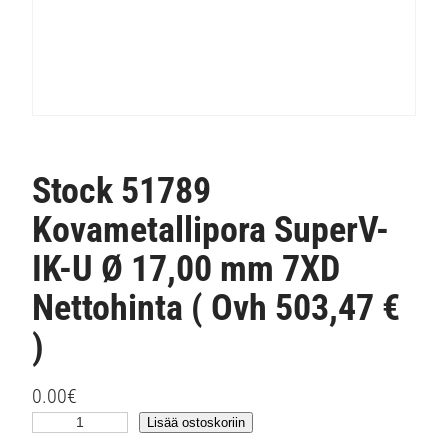
Stock 51789
Kovametallipora SuperV-
IK-U Ø 17,00 mm 7XD
Nettohinta ( Ovh 503,47 €
)
0.00
€
S
Lisää ostoskoriin
t