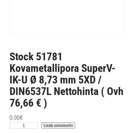
Stock 51781
Kovametallipora SuperV-
IK-U Ø 8,73 mm 5XD /
DIN6537L Nettohinta ( Ovh
76,66 € )
0.00
€
S
Lisää ostoskoriin
t