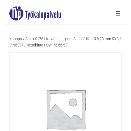
A
l
Kauppa
» Stock 51781 Kovametallipora SuperV-IK-U Ø 8,73 mm 5XD /
t
DIN6537L Nettohinta ( Ovh 76,66 € )
e
r
n
a
t
i
v
e
: