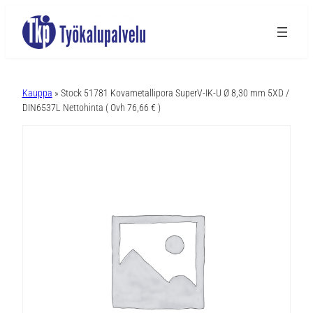
A
l
Kauppa
» Stock 51781 Kovametallipora SuperV-IK-U Ø 8,30 mm 5XD /
t
DIN6537L Nettohinta ( Ovh 76,66 € )
e
r
n
a
t
i
v
e
: