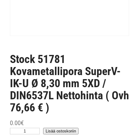
Stock 51781
Kovametallipora SuperV-
IK-U Ø 8,30 mm 5XD /
DIN6537L Nettohinta ( Ovh
76,66 € )
0.00
€
S
Lisää ostoskoriin
t