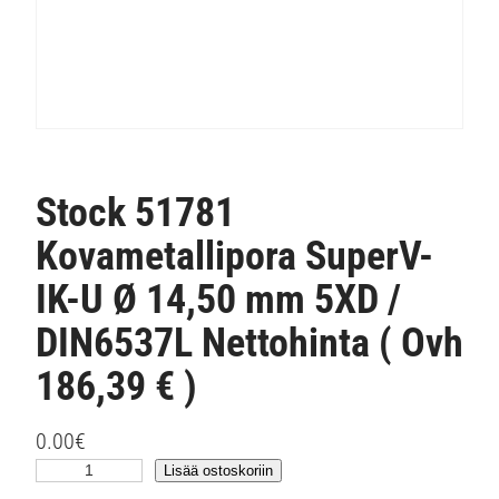
Stock 51781
Kovametallipora SuperV-
IK-U Ø 14,50 mm 5XD /
DIN6537L Nettohinta ( Ovh
186,39 € )
0.00
€
S
Lisää ostoskoriin
t