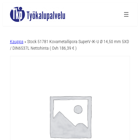
A
l
Kauppa
» Stock 51781 Kovametallipora SuperV-IK-U Ø 14,50 mm 5XD
t
/ DIN6537L Nettohinta ( Ovh 186,39 € )
e
r
n
a
t
i
v
e
: