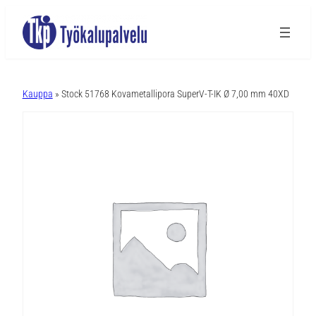
A
l
Kauppa
» Stock 51768 Kovametallipora SuperV-T-IK Ø 7,00 mm 40XD
t
e
r
n
a
t
i
v
e
: