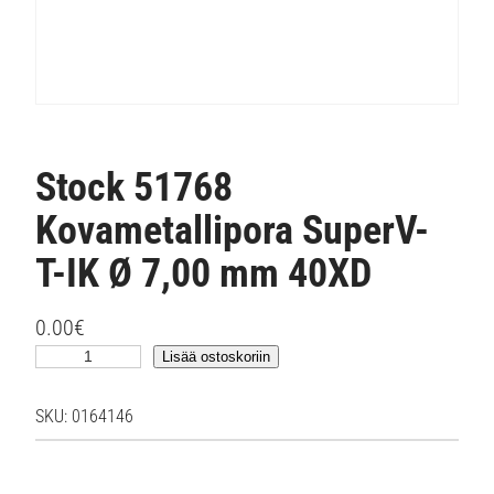
Stock 51768
Kovametallipora SuperV-
T-IK Ø 7,00 mm 40XD
0.00
€
S
Lisää ostoskoriin
t
o
SKU:
0164146
c
k
5
1