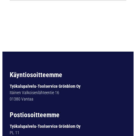
7
6
8
K
o
v
a
m
e
t
a
Käyntiosoitteemme
l
l
Työkalupalvelu-Toolservice Grönblom Oy
i
Itäinen Valkoisenlähteentie 16
p
01380 Vantaa
o
r
Postiosoitteemme
a
S
Työkalupalvelu-Toolservice Grönblom Oy
u
PL 11
p