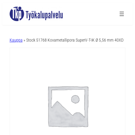
A
l
Kauppa
» Stock 51768 Kovametallipora SuperV-T-IK Ø 5,56 mm 40XD
t
e
r
n
a
t
i
v
e
: