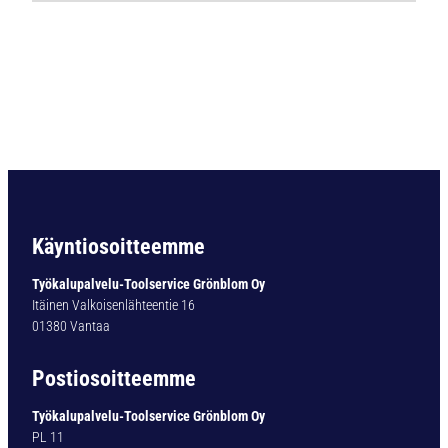
7
6
8
K
o
v
a
m
e
t
a
Käyntiosoitteemme
l
l
Työkalupalvelu-Toolservice Grönblom Oy
i
Itäinen Valkoisenlähteentie 16
p
01380 Vantaa
o
r
Postiosoitteemme
a
S
Työkalupalvelu-Toolservice Grönblom Oy
u
PL 11
p