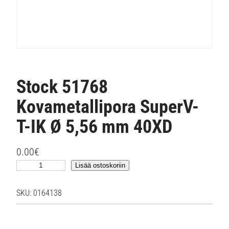
Stock 51768
Kovametallipora SuperV-
T-IK Ø 5,56 mm 40XD
0.00
€
S
Lisää ostoskoriin
t
o
SKU:
0164138
c
k
5
1