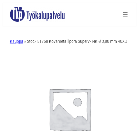
A
l
Kauppa
» Stock 51768 Kovametallipora SuperV-T-IK Ø 3,80 mm 40XD
t
e
r
n
a
t
i
v
e
: