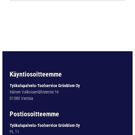
7
6
8
K
o
v
a
m
e
t
a
Käyntiosoitteemme
l
l
Työkalupalvelu-Toolservice Grönblom Oy
i
Itäinen Valkoisenlähteentie 16
p
01380 Vantaa
o
r
Postiosoitteemme
a
S
Työkalupalvelu-Toolservice Grönblom Oy
u
PL 11
p