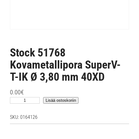
Stock 51768
Kovametallipora SuperV-
T-IK Ø 3,80 mm 40XD
0.00
€
S
Lisää ostoskoriin
t
o
SKU:
0164126
c
k
5
1