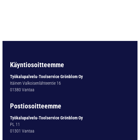
2
-
P
.
H
S
S
B
C
1
Käyntiosoitteemme
7
5
Työkalupalvelu-Toolservice Grönblom Oy
,
Itäinen Valkoisenlähteentie 16
1
01380 Vantaa
0
M
Postiosoitteemme
M
m
Työkalupalvelu-Toolservice Grönblom Oy
ä
PL 11
ä
01301 Vantaa
r
ä