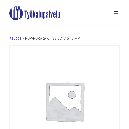
A
l
Kauppa
» POP-PORA 2-P. HSS BC17 5,10 MM
t
e
r
n
a
t
i
v
e
: