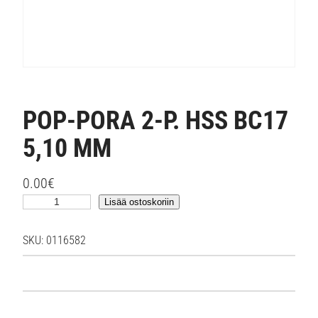
POP-PORA 2-P. HSS BC17
5,10 MM
0.00
€
P
Lisää ostoskoriin
O
P
SKU:
0116582
-
P
O
R
A