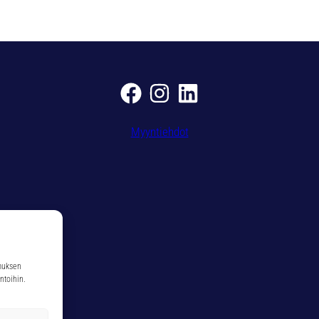
R
A
m
ä
ä
r
ä
Myyntiehdot
muksen
ntoihin.