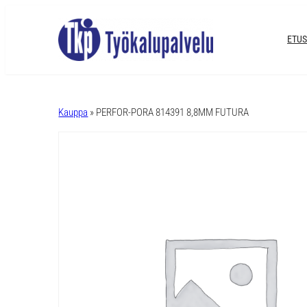
ETUS
A
l
Kauppa
» PERFOR-PORA 814391 8,8MM FUTURA
t
e
r
n
a
t
i
v
e
: