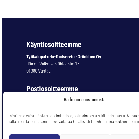
Käyntiosoitteemme
Työkalupalvelu-Toolservice Grönblom Oy
Itäinen Valkoisenlähteentie 16
01380 Vantaa
Postiosoitteemme
Hallinnoi suostumusta
Työkalupalvelu-Toolservice Grönblom Oy
PL 11
01301 Vantaa
Käytämme evästeitä sivuston toiminnoissa, optimoimisessa sekä analytiikassa. Suostu
jättäminen tai peruuttaminen voi vaikuttaa haitallisesti tiettyihin ominaisuuksiin ja toimi