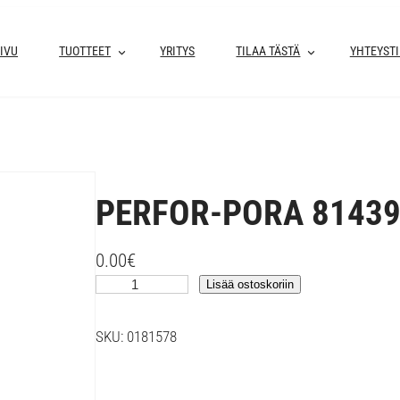
IVU
TUOTTEET
YRITYS
TILAA TÄSTÄ
YHTEYST
PERFOR-PORA 81439
0.00
€
P
Lisää ostoskoriin
E
R
SKU:
0181578
F
O
R