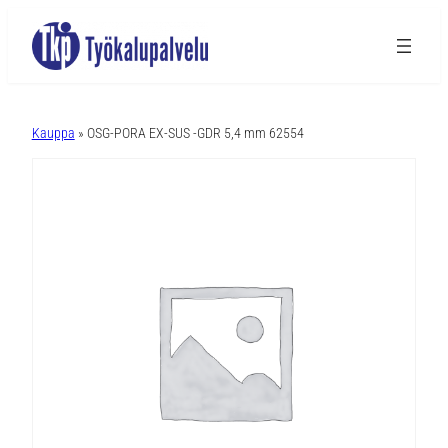
A
l
Kauppa
» OSG-PORA EX-SUS -GDR 5,4 mm 62554
t
e
r
n
a
t
i
v
e
: