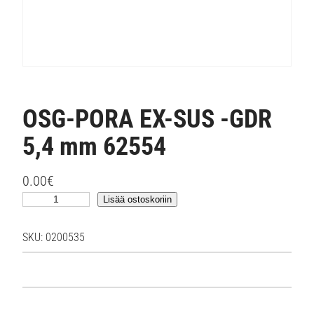
OSG-PORA EX-SUS -GDR
5,4 mm 62554
0.00
€
O
Lisää ostoskoriin
S
G
SKU:
0200535
-
P
O
R
A