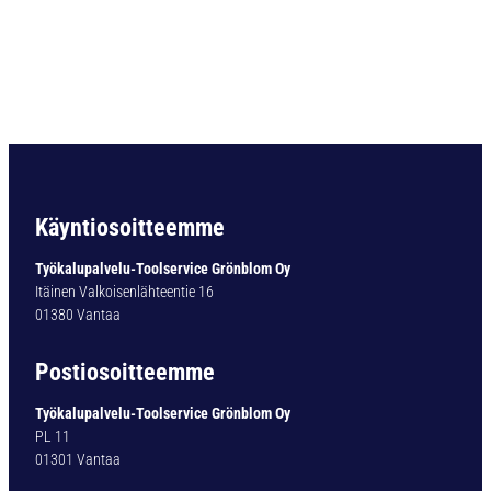
E
X
-
S
U
S
-
G
D
R
Käyntiosoitteemme
5
,
Työkalupalvelu-Toolservice Grönblom Oy
4
Itäinen Valkoisenlähteentie 16
m
01380 Vantaa
m
6
Postiosoitteemme
2
5
Työkalupalvelu-Toolservice Grönblom Oy
5
PL 11
4
01301 Vantaa
m
ä