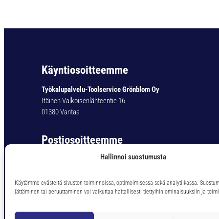
Käyntiosoitteemme
Työkalupalvelu-Toolservice Grönblom Oy
Itäinen Valkoisenlähteentie 16
01380 Vantaa
Postiosoitteemme
Hallinnoi suostumusta
Työkalupalvelu-Toolservice Grönblom Oy
PL 11
01301 Vantaa
Käytämme evästeitä sivuston toiminnoissa, optimoimisessa sekä analytiikassa. Suostu
jättäminen tai peruuttaminen voi vaikuttaa haitallisesti tiettyihin ominaisuuksiin ja toimi