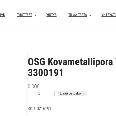
IVU
TUOTTEET
YRITYS
TILAA TÄSTÄ
YHTEYST
OSG Kovametallipor
3300191
0.00
€
O
Lisää ostoskoriin
S
G
SKU:
0216191
K