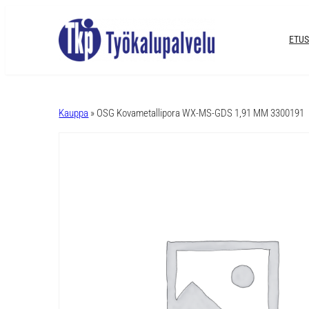
ETUS
A
l
Kauppa
» OSG Kovametallipora WX-MS-GDS 1,91 MM 3300191
t
e
r
n
a
t
i
v
e
: