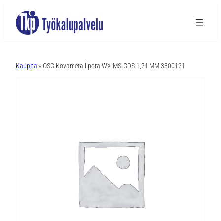
A
l
Kauppa
» OSG Kovametallipora WX-MS-GDS 1,21 MM 3300121
t
e
r
n
a
t
i
v
e
: