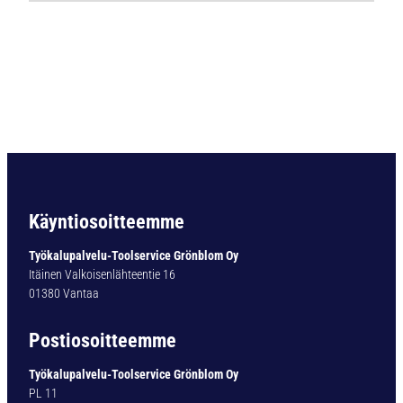
m
e
t
a
l
l
i
p
o
r
a
Käyntiosoitteemme
W
X
Työkalupalvelu-Toolservice Grönblom Oy
-
Itäinen Valkoisenlähteentie 16
M
01380 Vantaa
S
-
Postiosoitteemme
G
D
Työkalupalvelu-Toolservice Grönblom Oy
S
PL 11
1