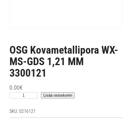
OSG Kovametallipora WX-
MS-GDS 1,21 MM
3300121
0.00
€
O
Lisää ostoskoriin
S
G
SKU:
0216121
K
o
v
a