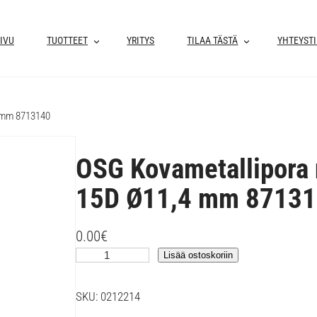
IVU
TUOTTEET
YRITYS
TILAA TÄSTÄ
YHTEYST
4 mm 8713140
OSG Kovametallipora 
15D Ø11,4 mm 8713
0.00
€
O
Lisää ostoskoriin
S
G
SKU:
0212214
K