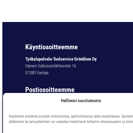
Käyntiosoitteemme
Työkalupalvelu-Toolservice Grönblom Oy
Itäinen Valkoisenlähteentie 16
01380 Vantaa
Postiosoitteemme
Hallinnoi suostumusta
Työkalupalvelu-Toolservice Grönblom Oy
PL 11
01301 Vantaa
Käytämme evästeitä sivuston toiminnoissa, optimoimisessa sekä analytiikassa. Suostu
jättäminen tai peruuttaminen voi vaikuttaa haitallisesti tiettyihin ominaisuuksiin ja toimi