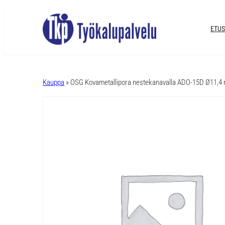
ETUS
A
l
Kauppa
» OSG Kovametallipora nestekanavalla ADO-15D Ø11,
t
e
r
n
a
t
i
v
e
: