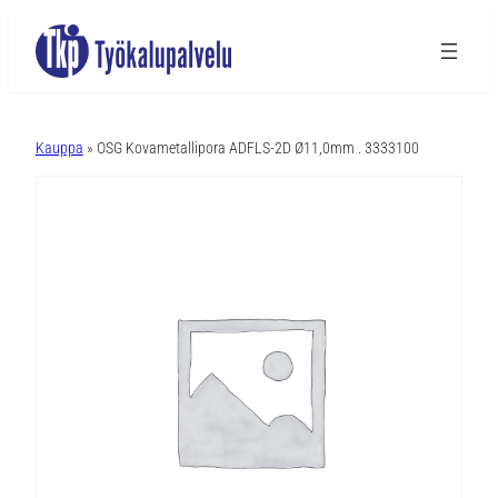
A
l
Kauppa
» OSG Kovametallipora ADFLS-2D Ø11,0mm . 3333100
t
e
r
n
a
t
i
v
e
: