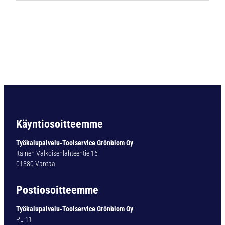
m
e
t
a
l
l
i
p
o
r
a
Käyntiosoitteemme
A
D
Työkalupalvelu-Toolservice Grönblom Oy
F
Itäinen Valkoisenlähteentie 16
L
01380 Vantaa
S
-
Postiosoitteemme
2
D
Työkalupalvelu-Toolservice Grönblom Oy
Ø
PL 11
1