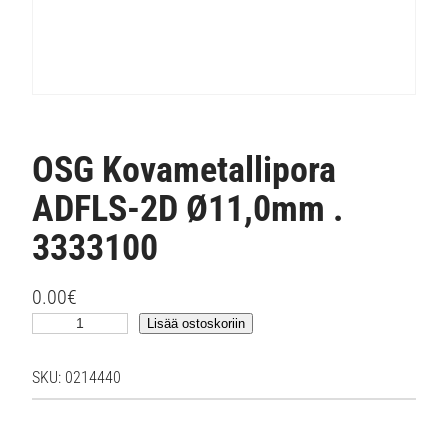
OSG Kovametallipora
ADFLS-2D Ø11,0mm .
3333100
0.00
€
O
Lisää ostoskoriin
S
G
SKU:
0214440
K
o
v
a