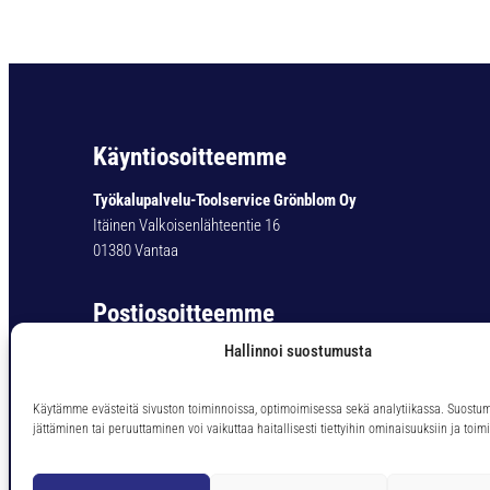
Käyntiosoitteemme
Työkalupalvelu-Toolservice Grönblom Oy
Itäinen Valkoisenlähteentie 16
01380 Vantaa
Postiosoitteemme
Hallinnoi suostumusta
Työkalupalvelu-Toolservice Grönblom Oy
PL 11
01301 Vantaa
Käytämme evästeitä sivuston toiminnoissa, optimoimisessa sekä analytiikassa. Suostu
jättäminen tai peruuttaminen voi vaikuttaa haitallisesti tiettyihin ominaisuuksiin ja toimi