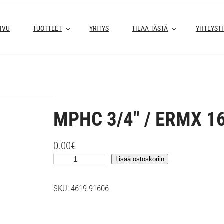
IVU
TUOTTEET
YRITYS
TILAA TÄSTÄ
YHTEYST
MPHC 3/4″ / ERMX 1
0.00
€
M
Lisää ostoskoriin
P
H
SKU:
4619.91606
C
3
/