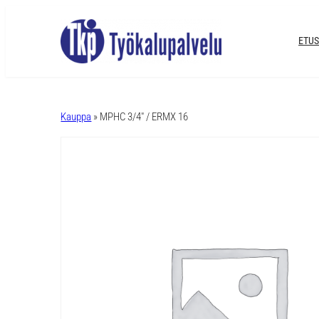
ETUS
A
l
Kauppa
» MPHC 3/4″ / ERMX 16
t
e
r
n
a
t
i
v
e
: