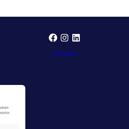
Myyntiehdot
muksen
ntoihin.