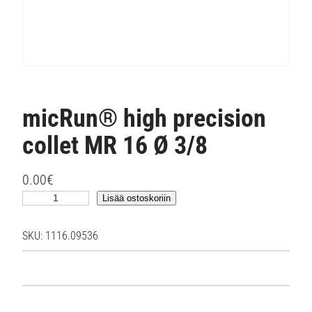
micRun® high precision
collet MR 16 Ø 3/8
0.00
€
m
Lisää ostoskoriin
i
c
SKU:
1116.09536
R
u
n
®
h