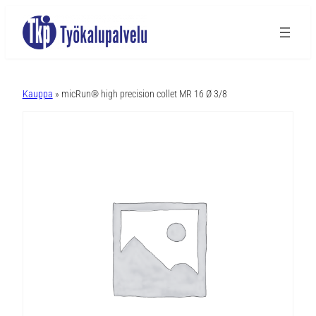
A
l
Kauppa
» micRun® high precision collet MR 16 Ø 3/8
t
e
r
n
a
t
i
v
e
: