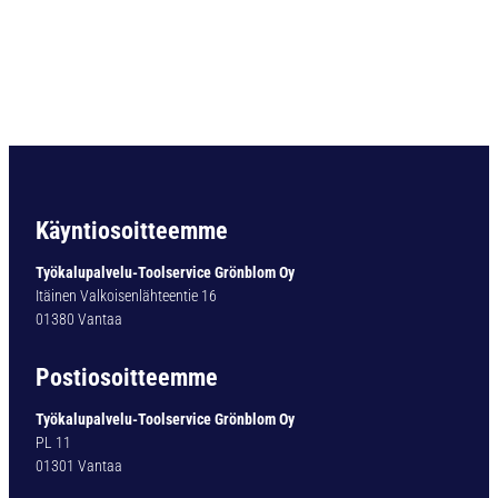
i
g
h
p
r
e
c
i
s
i
Käyntiosoitteemme
o
n
Työkalupalvelu-Toolservice Grönblom Oy
c
Itäinen Valkoisenlähteentie 16
o
01380 Vantaa
l
l
Postiosoitteemme
e
t
Työkalupalvelu-Toolservice Grönblom Oy
M
PL 11
R
01301 Vantaa
1
6