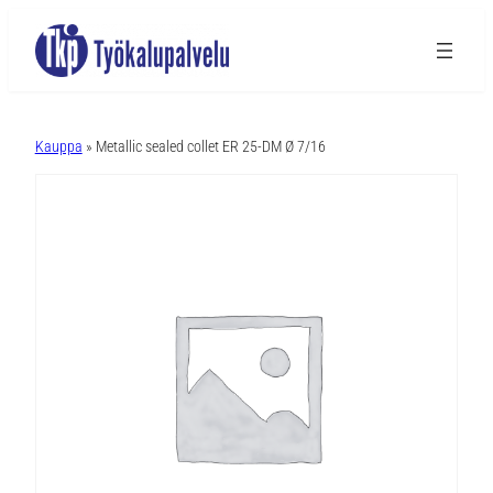
A
l
Kauppa
» Metallic sealed collet ER 25-DM Ø 7/16
t
e
r
n
a
t
i
v
e
: