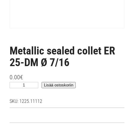
Metallic sealed collet ER
25-DM Ø 7/16
0.00
€
M
Lisää ostoskoriin
e
t
SKU:
1225.11112
a
l
l
i
c