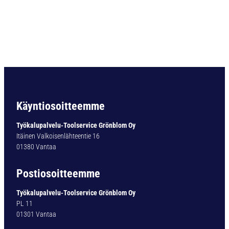
s
e
a
l
e
d
c
o
l
l
Käyntiosoitteemme
e
t
Työkalupalvelu-Toolservice Grönblom Oy
E
Itäinen Valkoisenlähteentie 16
R
01380 Vantaa
2
5
Postiosoitteemme
-
D
Työkalupalvelu-Toolservice Grönblom Oy
M
PL 11
Ø
01301 Vantaa
7
/