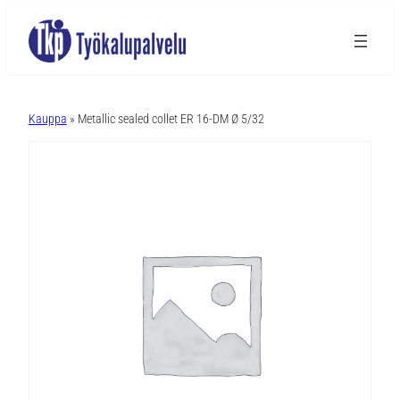
A
l
Kauppa
» Metallic sealed collet ER 16-DM Ø 5/32
t
e
r
n
a
t
i
v
e
: