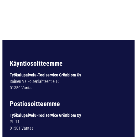
s
e
a
l
e
d
c
o
l
l
Käyntiosoitteemme
e
t
Työkalupalvelu-Toolservice Grönblom Oy
E
Itäinen Valkoisenlähteentie 16
R
01380 Vantaa
1
6
Postiosoitteemme
-
D
Työkalupalvelu-Toolservice Grönblom Oy
M
PL 11
Ø
01301 Vantaa
5
/