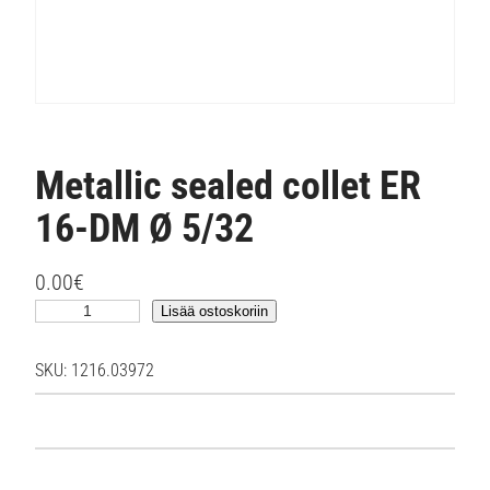
Metallic sealed collet ER
16-DM Ø 5/32
0.00
€
M
Lisää ostoskoriin
e
t
SKU:
1216.03972
a
l
l
i
c