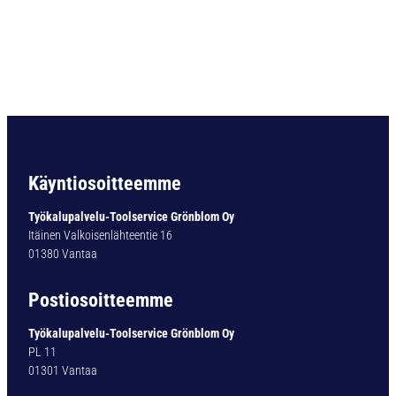
s
e
a
l
e
d
c
o
l
l
Käyntiosoitteemme
e
t
Työkalupalvelu-Toolservice Grönblom Oy
E
Itäinen Valkoisenlähteentie 16
R
01380 Vantaa
1
6
Postiosoitteemme
-
D
Työkalupalvelu-Toolservice Grönblom Oy
M
PL 11
Ø
01301 Vantaa
1
3