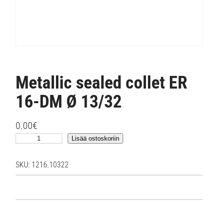
Metallic sealed collet ER
16-DM Ø 13/32
0.00
€
M
Lisää ostoskoriin
e
t
SKU:
1216.10322
a
l
l
i
c