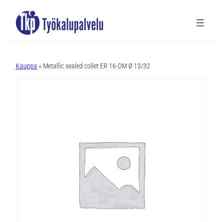
A
l
Kauppa
» Metallic sealed collet ER 16-DM Ø 13/32
t
e
r
n
a
t
i
v
e
: