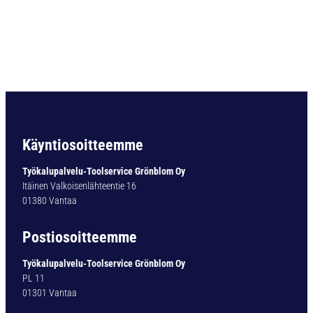
P
O
R
A
L
I
E
R
I
Ö
Käyntiosoitteemme
V
.
Työkalupalvelu-Toolservice Grönblom Oy
5
Itäinen Valkoisenlähteentie 16
,
01380 Vantaa
5
M
Postiosoitteemme
M
m
Työkalupalvelu-Toolservice Grönblom Oy
ä
PL 11
ä
01301 Vantaa
r
ä