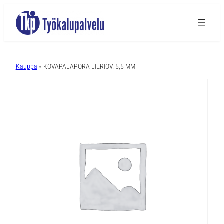
A
l
Kauppa
» KOVAPALAPORA LIERIÖV. 5,5 MM
t
e
r
n
a
t
i
v
e
: