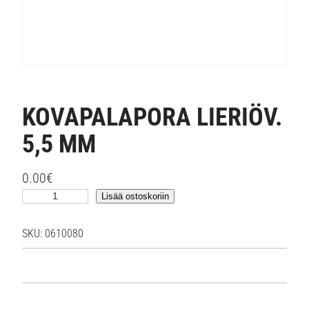
KOVAPALAPORA LIERIÖV.
5,5 MM
0.00
€
K
Lisää ostoskoriin
O
V
SKU:
0610080
A
P
A
L
A