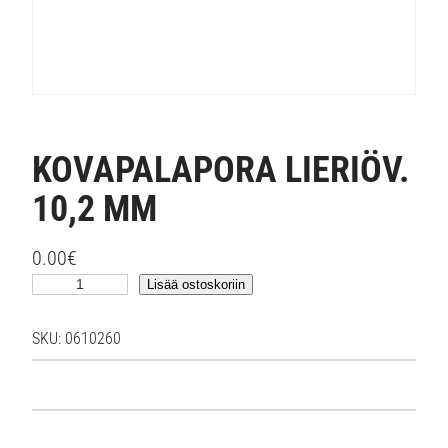
KOVAPALAPORA LIERIÖV.
10,2 MM
0.00
€
K
Lisää ostoskoriin
O
V
SKU:
0610260
A
P
A
L
A