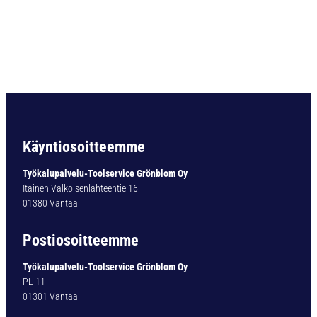
P
O
R
A
L
I
E
R
I
Ö
Käyntiosoitteemme
V
.
Työkalupalvelu-Toolservice Grönblom Oy
1
Itäinen Valkoisenlähteentie 16
0
01380 Vantaa
,
2
Postiosoitteemme
M
M
Työkalupalvelu-Toolservice Grönblom Oy
m
PL 11
ä
01301 Vantaa
ä
r