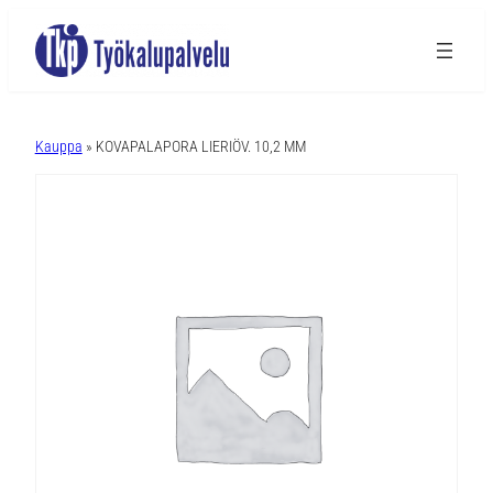
A
l
Kauppa
» KOVAPALAPORA LIERIÖV. 10,2 MM
t
e
r
n
a
t
i
v
e
: