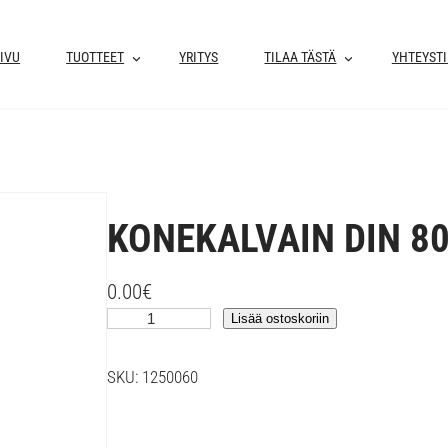
IVU
TUOTTEET
YRITYS
TILAA TÄSTÄ
YHTEYST
KONEKALVAIN DIN 8
0.00
€
K
Lisää ostoskoriin
O
N
SKU:
1250060
E
K
A