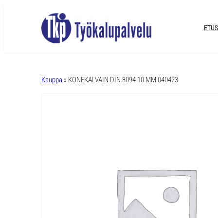
ETUS
A
l
Kauppa
» KONEKALVAIN DIN 8094 10 MM 040423
t
e
r
n
a
t
i
v
e
: