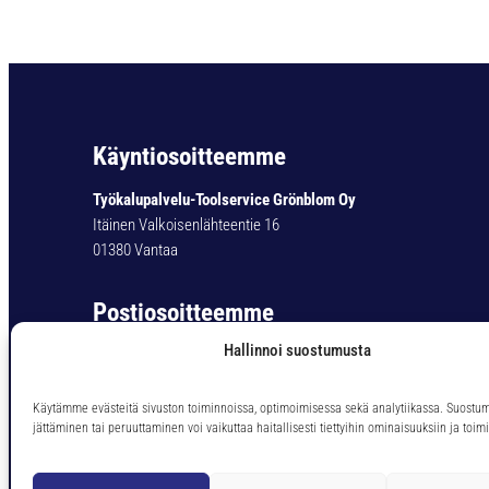
Käyntiosoitteemme
Työkalupalvelu-Toolservice Grönblom Oy
Itäinen Valkoisenlähteentie 16
01380 Vantaa
Postiosoitteemme
Hallinnoi suostumusta
Työkalupalvelu-Toolservice Grönblom Oy
PL 11
01301 Vantaa
Käytämme evästeitä sivuston toiminnoissa, optimoimisessa sekä analytiikassa. Suostu
jättäminen tai peruuttaminen voi vaikuttaa haitallisesti tiettyihin ominaisuuksiin ja toimi