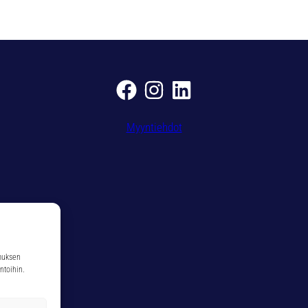
2
3
m
ä
ä
r
ä
Myyntiehdot
muksen
ntoihin.