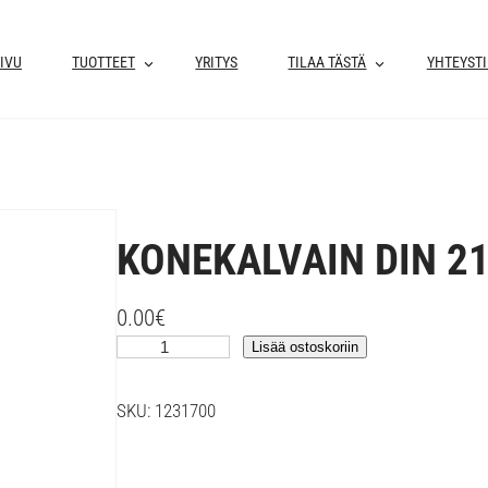
IVU
TUOTTEET
YRITYS
TILAA TÄSTÄ
YHTEYST
KONEKALVAIN DIN 2
0.00
€
K
Lisää ostoskoriin
O
N
SKU:
1231700
E
K
A