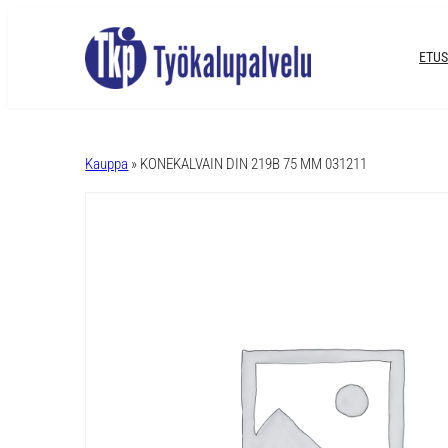
ETUS
A
l
Kauppa
» KONEKALVAIN DIN 219B 75 MM 031211
t
e
r
n
a
t
i
v
e
: