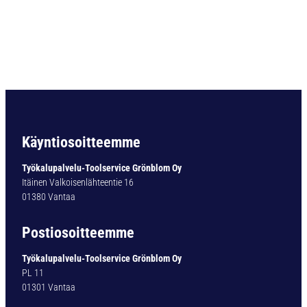
P
P
I
N
4
2
0
-
3
R
Käyntiosoitteemme
P
1
Työkalupalvelu-Toolservice Grönblom Oy
/
Itäinen Valkoisenlähteentie 16
2
01380 Vantaa
-
1
Postiosoitteemme
4
1
Työkalupalvelu-Toolservice Grönblom Oy
0
PL 11
4
01301 Vantaa
9
1