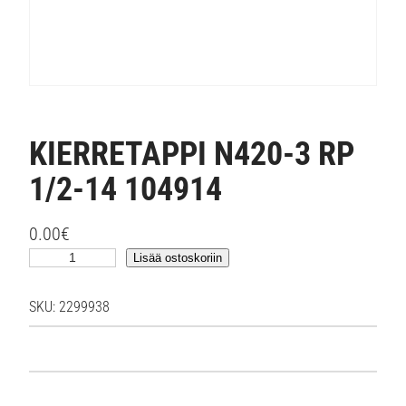
KIERRETAPPI N420-3 RP
1/2-14 104914
0.00
€
K
Lisää ostoskoriin
I
E
SKU:
2299938
R
R
E
T
A