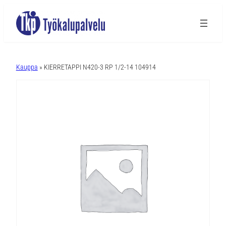
A
l
Kauppa
» KIERRETAPPI N420-3 RP 1/2-14 104914
t
e
r
n
a
t
i
v
e
: