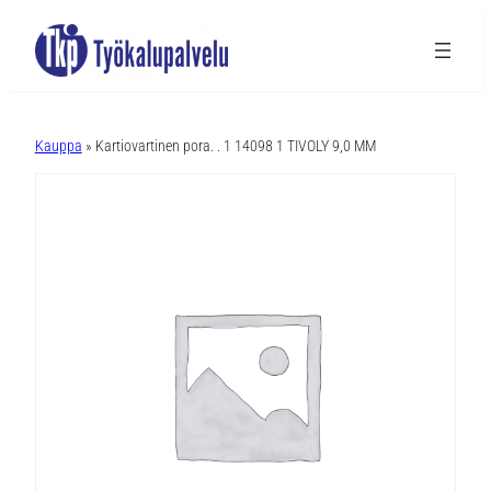
A
l
Kauppa
» Kartiovartinen pora. . 1 14098 1 TIVOLY 9,0 MM
t
e
r
n
a
t
i
v
e
: