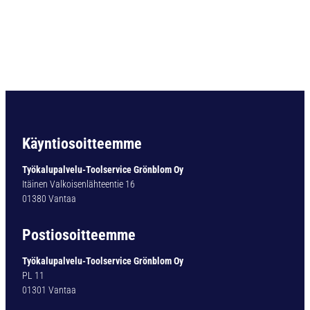
r
t
i
n
e
n
p
o
r
a
Käyntiosoitteemme
.
.
Työkalupalvelu-Toolservice Grönblom Oy
1
Itäinen Valkoisenlähteentie 16
1
01380 Vantaa
4
0
Postiosoitteemme
9
8
Työkalupalvelu-Toolservice Grönblom Oy
1
PL 11
T
01301 Vantaa
I
V