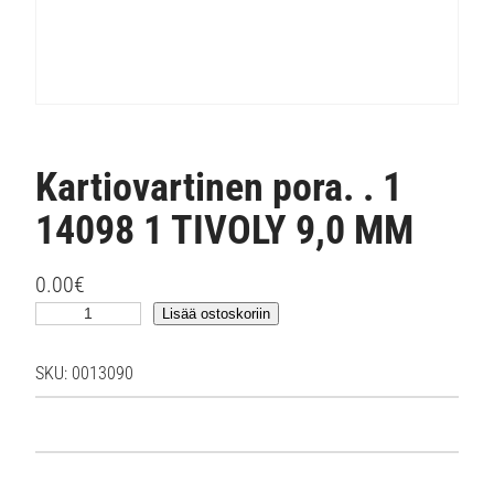
Kartiovartinen pora. . 1
14098 1 TIVOLY 9,0 MM
0.00
€
K
Lisää ostoskoriin
a
r
SKU:
0013090
t
i
o
v
a