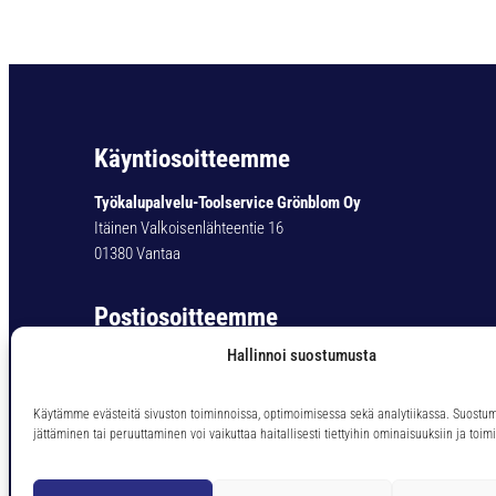
Käyntiosoitteemme
Työkalupalvelu-Toolservice Grönblom Oy
Itäinen Valkoisenlähteentie 16
01380 Vantaa
Postiosoitteemme
Hallinnoi suostumusta
Työkalupalvelu-Toolservice Grönblom Oy
PL 11
01301 Vantaa
Käytämme evästeitä sivuston toiminnoissa, optimoimisessa sekä analytiikassa. Suostu
jättäminen tai peruuttaminen voi vaikuttaa haitallisesti tiettyihin ominaisuuksiin ja toimi