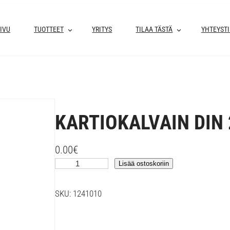
IVU
TUOTTEET
YRITYS
TILAA TÄSTÄ
YHTEYST
KARTIOKALVAIN DIN
0.00
€
K
Lisää ostoskoriin
A
R
SKU:
1241010
T
I
O