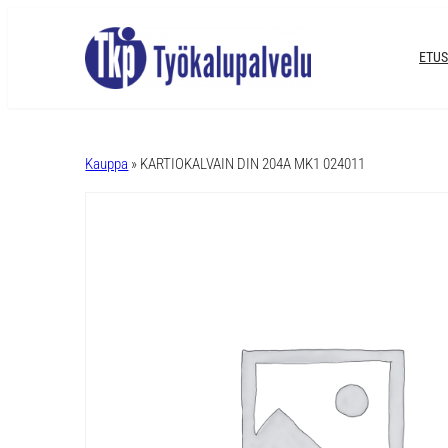
ETUS
A
l
Kauppa
» KARTIOKALVAIN DIN 204A MK1 024011
t
e
r
n
a
t
i
v
e
: