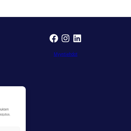
0
1
1
m
ä
ä
r
ä
Myyntiehdot
muksen
ntoihin.