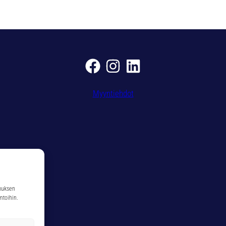
ä
ä
r
ä
Myyntiehdot
muksen
ntoihin.