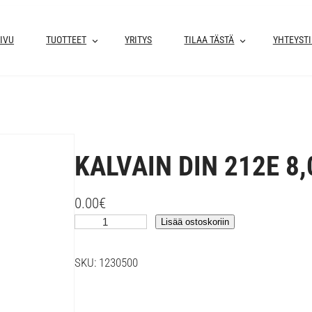
IVU
TUOTTEET
YRITYS
TILAA TÄSTÄ
YHTEYST
KALVAIN DIN 212E 8
0.00
€
K
Lisää ostoskoriin
A
L
SKU:
1230500
V
A
I