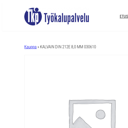
ETUS
A
l
Kauppa
» KALVAIN DIN 212E 8,0 MM 030610
t
e
r
n
a
t
i
v
e
: