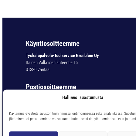
Käyntiosoitteemme
Työkalupalvelu-Toolservice Grönblom Oy
Itäinen Valkoisenlähteentie 16
01380 Vantaa
Postiosoitteemme
Hallinnoi suostumusta
Työkalupalvelu-Toolservice Grönblom Oy
PL 11
01301 Vantaa
Käytämme evästeitä sivuston toiminnoissa, optimoimisessa sekä analytiikassa. Suostu
jättäminen tai peruuttaminen voi vaikuttaa haitallisesti tiettyihin ominaisuuksiin ja toimi