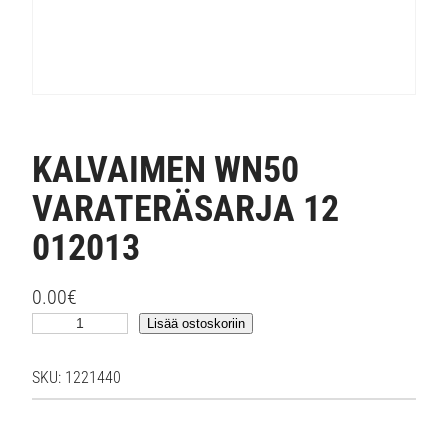
KALVAIMEN WN50
VARATERÄSARJA 12
012013
0.00
€
K
Lisää ostoskoriin
A
L
SKU:
1221440
V
A
I
M