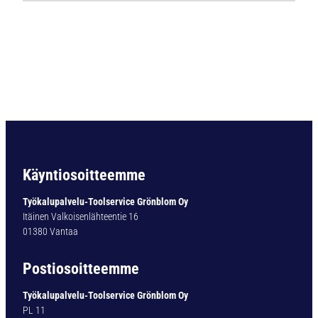
E
N
W
N
5
0
V
A
R
A
T
Käyntiosoitteemme
E
R
Työkalupalvelu-Toolservice Grönblom Oy
Ä
Itäinen Valkoisenlähteentie 16
S
01380 Vantaa
A
R
Postiosoitteemme
J
A
Työkalupalvelu-Toolservice Grönblom Oy
1
PL 11
2