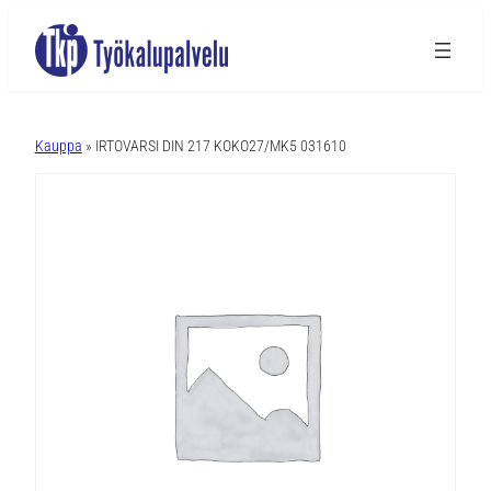
A
l
Kauppa
» IRTOVARSI DIN 217 KOKO27/MK5 031610
t
e
r
n
a
t
i
v
e
: