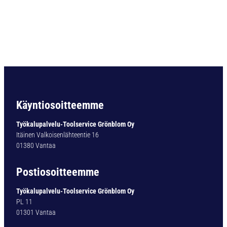
I
D
I
N
2
1
7
K
O
K
Käyntiosoitteemme
O
2
Työkalupalvelu-Toolservice Grönblom Oy
7
Itäinen Valkoisenlähteentie 16
/
01380 Vantaa
M
K
Postiosoitteemme
5
0
Työkalupalvelu-Toolservice Grönblom Oy
3
PL 11
1
01301 Vantaa
6
1