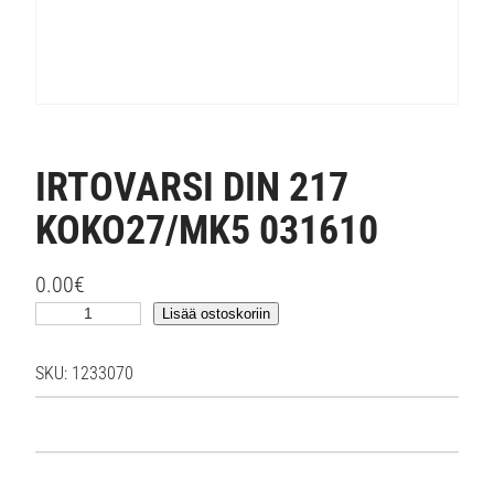
IRTOVARSI DIN 217
KOKO27/MK5 031610
0.00
€
I
Lisää ostoskoriin
R
T
SKU:
1233070
O
V
A
R
S