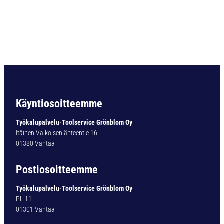
-
J
Y
R
S
I
N
X
6
7
Käyntiosoitteemme
6
6
Työkalupalvelu-Toolservice Grönblom Oy
.
Itäinen Valkoisenlähteentie 16
1
01380 Vantaa
0
0
Postiosoitteemme
1
.
Työkalupalvelu-Toolservice Grönblom Oy
0
PL 11
M
01301 Vantaa
M
m