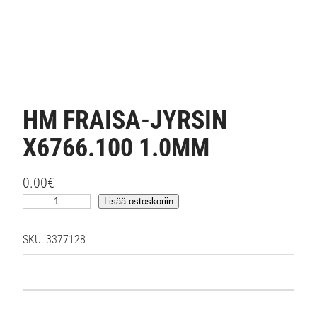
HM FRAISA-JYRSIN
X6766.100 1.0MM
0.00
€
H
Lisää ostoskoriin
M
F
SKU:
3377128
R
A
I
S
A