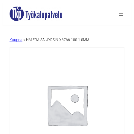
A
l
Kauppa
» HM FRAISA-JYRSIN X6766.100 1.0MM
t
e
r
n
a
t
i
v
e
: