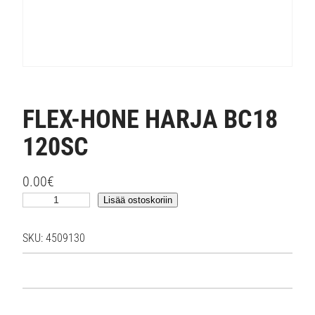
FLEX-HONE HARJA BC18
120SC
0.00
€
F
Lisää ostoskoriin
L
E
SKU:
4509130
X
-
H
O
N