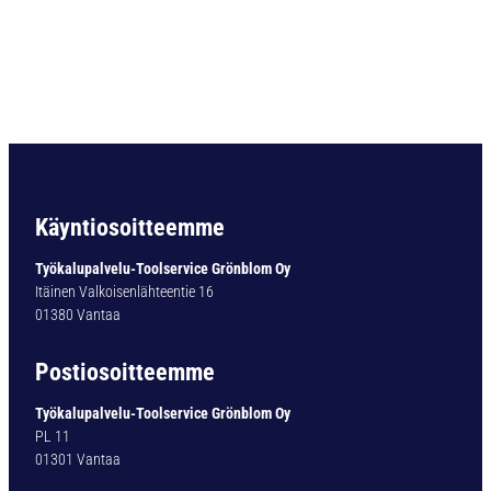
E
H
A
R
J
A
B
C
1
8
Käyntiosoitteemme
1
2
Työkalupalvelu-Toolservice Grönblom Oy
0
Itäinen Valkoisenlähteentie 16
S
01380 Vantaa
C
m
Postiosoitteemme
ä
ä
Työkalupalvelu-Toolservice Grönblom Oy
r
PL 11
ä
01301 Vantaa