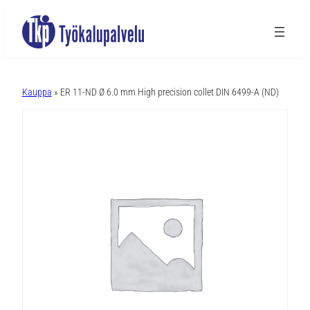
A
l
Kauppa
» ER 11-ND Ø 6.0 mm High precision collet DIN 6499-A (ND)
t
e
r
n
a
t
i
v
e
: