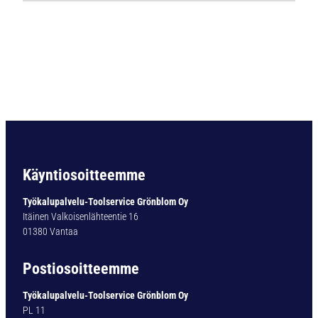
Ø
6
.
0
m
m
H
i
g
h
p
Käyntiosoitteemme
r
e
Työkalupalvelu-Toolservice Grönblom Oy
c
Itäinen Valkoisenlähteentie 16
i
01380 Vantaa
s
i
Postiosoitteemme
o
n
Työkalupalvelu-Toolservice Grönblom Oy
c
PL 11
o