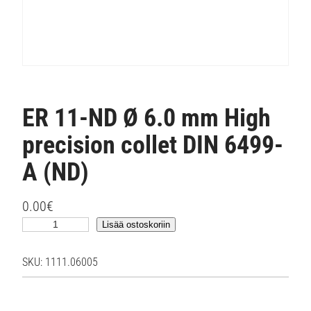
ER 11-ND Ø 6.0 mm High
precision collet DIN 6499-
A (ND)
0.00
€
E
Lisää ostoskoriin
R
1
SKU:
1111.06005
1
-
N
D