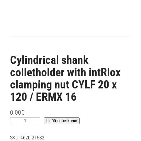
Cylindrical shank
colletholder with intRlox
clamping nut CYLF 20 x
120 / ERMX 16
0.00
€
C
Lisää ostoskoriin
y
l
SKU:
4620.21682
i