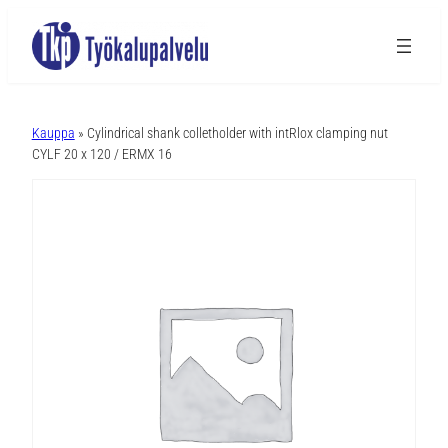
A
l
Kauppa
» Cylindrical shank colletholder with intRlox clamping nut
t
CYLF 20 x 120 / ERMX 16
e
r
n
a
t
i
v
e
: