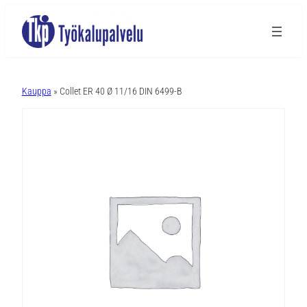
A
l
Kauppa
» Collet ER 40 Ø 11/16 DIN 6499-B
t
e
r
n
a
t
i
v
e
: