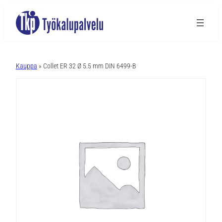
A
l
Kauppa
» Collet ER 32 Ø 5.5 mm DIN 6499-B
t
e
r
n
a
t
i
v
e
: