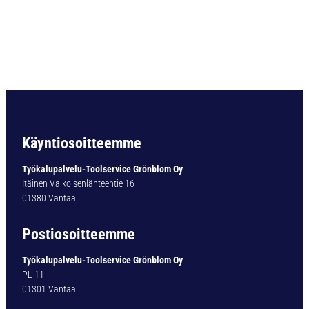
3
2
Ø
5
.
5
m
m
D
I
Käyntiosoitteemme
N
6
Työkalupalvelu-Toolservice Grönblom Oy
4
Itäinen Valkoisenlähteentie 16
9
01380 Vantaa
9
-
Postiosoitteemme
B
m
Työkalupalvelu-Toolservice Grönblom Oy
ä
PL 11
ä
01301 Vantaa
r
ä