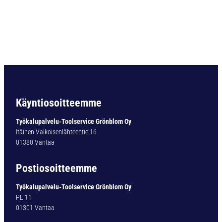
1
6
Ø
1
.
5
m
m
D
I
Käyntiosoitteemme
N
6
Työkalupalvelu-Toolservice Grönblom Oy
4
Itäinen Valkoisenlähteentie 16
9
01380 Vantaa
9
-
Postiosoitteemme
B
m
Työkalupalvelu-Toolservice Grönblom Oy
ä
PL 11
ä
01301 Vantaa
r
ä