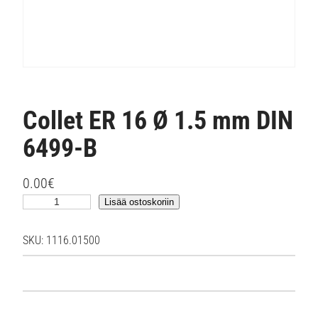
Collet ER 16 Ø 1.5 mm DIN
6499-B
0.00
€
C
Lisää ostoskoriin
o
l
SKU:
1116.01500
l
e
t
E
R