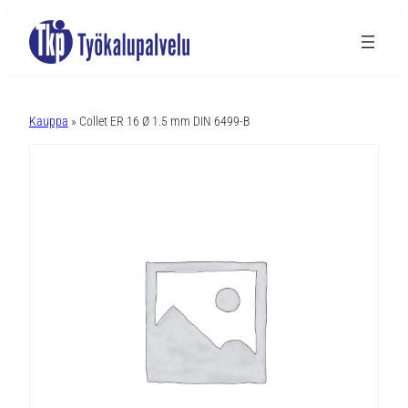
A
l
Kauppa
» Collet ER 16 Ø 1.5 mm DIN 6499-B
t
e
r
n
a
t
i
v
e
: