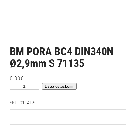
BM PORA BC4 DIN340N
Ø2,9mm S 71135
0.00
€
B
Lisää ostoskoriin
M
P
SKU:
0114120
O
R
A
B
C