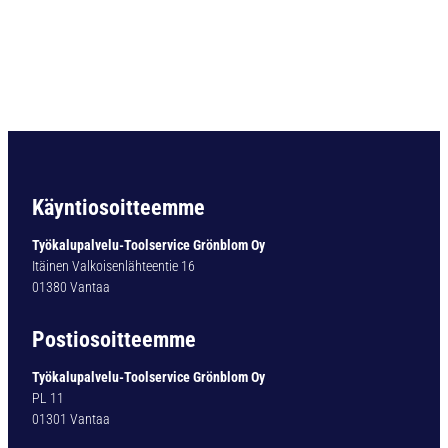
4
D
I
N
3
4
0
N
Ø
2
Käyntiosoitteemme
,
9
Työkalupalvelu-Toolservice Grönblom Oy
m
Itäinen Valkoisenlähteentie 16
m
01380 Vantaa
S
7
Postiosoitteemme
1
1
Työkalupalvelu-Toolservice Grönblom Oy
3
PL 11
5
01301 Vantaa
m
ä