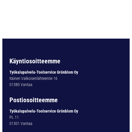
4
D
I
N
3
4
0
N
Ø
2
Käyntiosoitteemme
,
7
Työkalupalvelu-Toolservice Grönblom Oy
m
Itäinen Valkoisenlähteentie 16
m
01380 Vantaa
S
7
Postiosoitteemme
1
1
Työkalupalvelu-Toolservice Grönblom Oy
3
PL 11
5
01301 Vantaa
m
ä