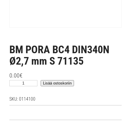
BM PORA BC4 DIN340N
Ø2,7 mm S 71135
0.00
€
B
Lisää ostoskoriin
M
P
SKU:
0114100
O
R
A
B
C