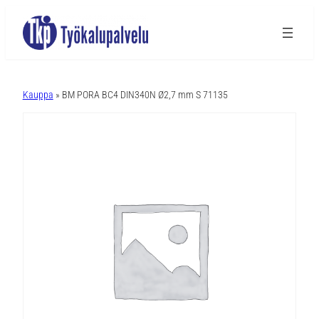
A
l
Kauppa
» BM PORA BC4 DIN340N Ø2,7 mm S 71135
t
e
r
n
a
t
i
v
e
: