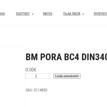
IVU
TUOTTEET
YRITYS
TILAA TÄSTÄ
YHTEYST
BM PORA BC4 DIN34
0.00
€
B
Lisää ostoskoriin
M
P
SKU:
0114850
O
R
A