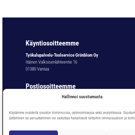
Käyntiosoitteemme
Työkalupalvelu-Toolservice Grönblom Oy
Itäinen Valkoisenlähteentie 16
01380 Vantaa
Postiosoitteemme
Hallinnoi suostumusta
Työkalupalvelu-Toolservice Grönblom Oy
PL 11
01301 Vantaa
Käytämme evästeitä sivuston toiminnoissa, optimoimisessa sekä analytiikassa. Suostu
jättäminen tai peruuttaminen voi vaikuttaa haitallisesti tiettyihin ominaisuuksiin ja toimi