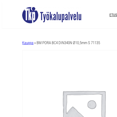
ETUS
A
l
Kauppa
» BM PORA BC4 DIN340N Ø10,5mm S 71135
t
e
r
n
a
t
i
v
e
: