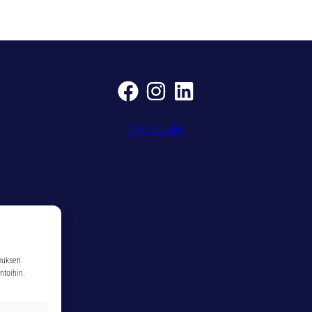
1
3
5
m
ä
ä
r
ä
Myyntiehdot
muksen
ntoihin.