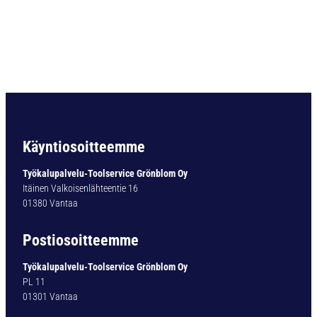
4
D
I
N
3
4
0
N
Ø
1
Käyntiosoitteemme
0
,
Työkalupalvelu-Toolservice Grönblom Oy
0
Itäinen Valkoisenlähteentie 16
m
01380 Vantaa
m
S
Postiosoitteemme
7
1
Työkalupalvelu-Toolservice Grönblom Oy
1
PL 11
3
01301 Vantaa
5
m