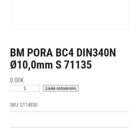
BM PORA BC4 DIN340N
Ø10,0mm S 71135
0.00
€
B
Lisää ostoskoriin
M
P
SKU:
0114830
O
R
A
B
C