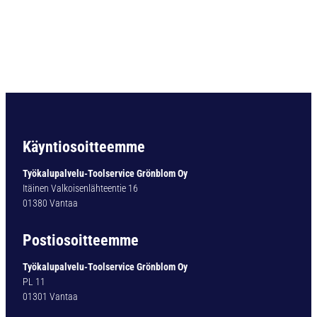
4
D
I
N
3
4
0
N
Ø
9
Käyntiosoitteemme
,
0
Työkalupalvelu-Toolservice Grönblom Oy
M
Itäinen Valkoisenlähteentie 16
M
01380 Vantaa
S
7
Postiosoitteemme
1
1
Työkalupalvelu-Toolservice Grönblom Oy
3
PL 11
5
01301 Vantaa
m
ä