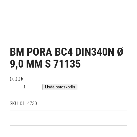
BM PORA BC4 DIN340N Ø
9,0 MM S 71135
0.00
€
B
Lisää ostoskoriin
M
P
SKU:
0114730
O
R
A
B
C