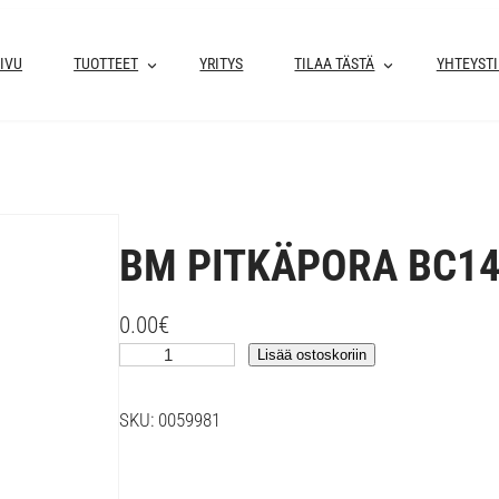
IVU
TUOTTEET
YRITYS
TILAA TÄSTÄ
YHTEYST
BM PITKÄPORA BC14
0.00
€
B
Lisää ostoskoriin
M
P
SKU:
0059981
I
T
K