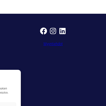
0
m
ä
ä
r
ä
Myyntiehdot
muksen
ntoihin.