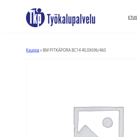
ETUS
A
l
Kauppa
» BM PITKÄPORA BC14 40,0X696/460
t
e
r
n
a
t
i
v
e
: