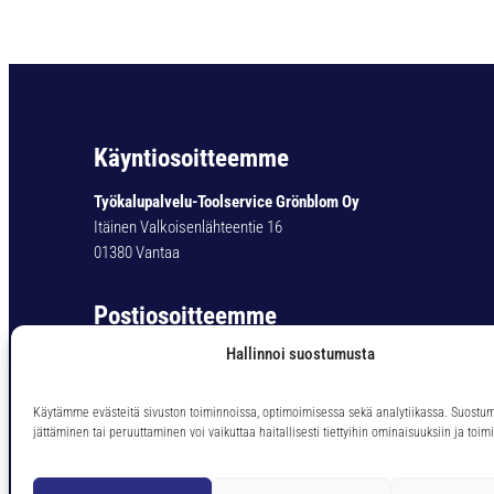
Käyntiosoitteemme
Työkalupalvelu-Toolservice Grönblom Oy
Itäinen Valkoisenlähteentie 16
01380 Vantaa
Postiosoitteemme
Hallinnoi suostumusta
Työkalupalvelu-Toolservice Grönblom Oy
PL 11
01301 Vantaa
Käytämme evästeitä sivuston toiminnoissa, optimoimisessa sekä analytiikassa. Suostu
jättäminen tai peruuttaminen voi vaikuttaa haitallisesti tiettyihin ominaisuuksiin ja toimi