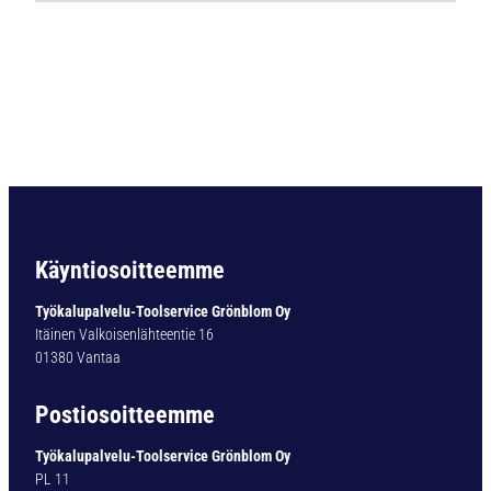
Ö
P
O
R
A
B
C
5
D
I
N
Käyntiosoitteemme
3
3
Työkalupalvelu-Toolservice Grönblom Oy
8
Itäinen Valkoisenlähteentie 16
H
01380 Vantaa
S
S
Postiosoitteemme
-
C
Työkalupalvelu-Toolservice Grönblom Oy
O
PL 11
5