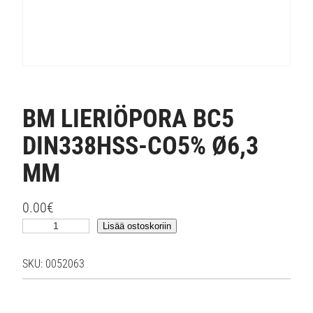
BM LIERIÖPORA BC5
DIN338HSS-CO5% Ø6,3
MM
0.00
€
B
Lisää ostoskoriin
M
L
SKU:
0052063
I
E
R
I