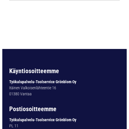
Ö
P
O
R
A
B
C
5
D
I
N
Käyntiosoitteemme
3
3
Työkalupalvelu-Toolservice Grönblom Oy
8
Itäinen Valkoisenlähteentie 16
H
01380 Vantaa
S
S
Postiosoitteemme
-
C
Työkalupalvelu-Toolservice Grönblom Oy
O
PL 11
5