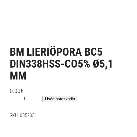
BM LIERIÖPORA BC5
DIN338HSS-CO5% Ø5,1
MM
0.00
€
B
Lisää ostoskoriin
M
L
SKU:
0052051
I
E
R
I